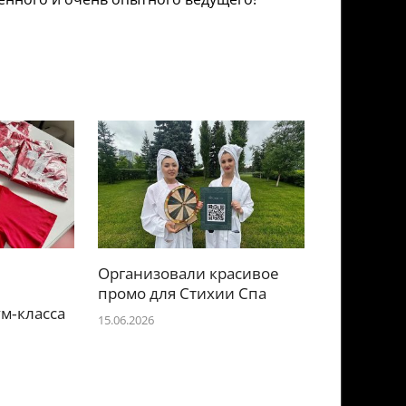
Организовали красивое
е
промо для Стихии Спа
м‑класса
15.06.2026