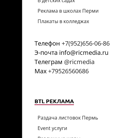
В детских садах
Реклама в школах Перми
Плакаты в колледжах
Телефон
+7(952)656-06-86
Э-почта info@ricmedia.ru
Телеграм
@ricmedia
Мах
+79526560686
BTL РЕКЛАМА
Раздача листовок Пермь
Event услуги