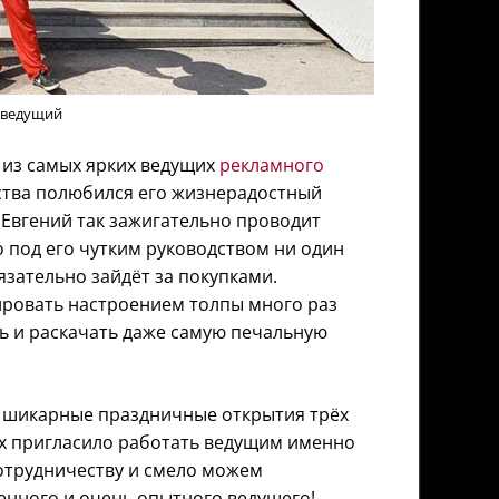
 ведущий
 из самых ярких ведущих
рекламного
ества полюбился его жизнерадостный
Евгений так зажигательно проводит
 под его чутким руководством ни один
зательно зайдёт за покупками.
ировать настроением толпы много раз
ь и раскачать даже самую печальную
 шикарные праздничные открытия трёх
ых пригласило работать ведущим именно
отрудничеству и смело можем
енного и очень опытного ведущего!