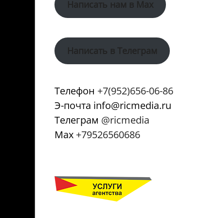
Написать нам в Max
Написать в Телеграм
Телефон
+7(952)656-06-86
Э-почта info@ricmedia.ru
Телеграм
@ricmedia
Мах
+79526560686