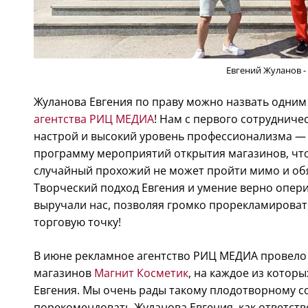
Евгений Жуланов -
Жуланова Евгения по праву можно назвать одним
агентства РИЦ МЕДИА
! Нам с первого сотруднич
настрой и высокий уровень профессионализма — 
программу мероприятий открытия магазинов, что
случайный прохожий не может пройти мимо и обя
Творческий подход Евгения и умение верно опер
выручали нас, позволяя громко прорекламироват
торговую точку!
В июне рекламное агентство РИЦ МЕДИА провело
магазинов
Магнит Косметик
, на каждое из котор
Евгения. Мы очень рады такому плодотворному с
порекомендовать Жуланова Евгения, как ответств