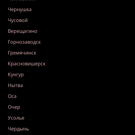
Чернушка
Чусовой
Верещагино
Горнозаводск
Гремячинск
Красновишерск
Кунгур
Нытва
Оса
Очер
Усолье
Чердынь