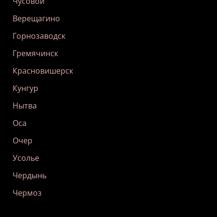
Чусовой
Верещагино
Горнозаводск
Гремячинск
Красновишерск
Кунгур
Нытва
Оса
Очер
Усолье
Чердынь
Чермоз