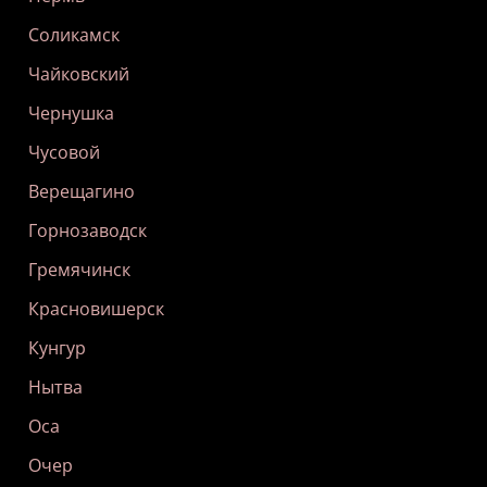
Соликамск
Чайковский
Чернушка
Чусовой
Верещагино
Горнозаводск
Гремячинск
Красновишерск
Кунгур
Нытва
Оса
Очер