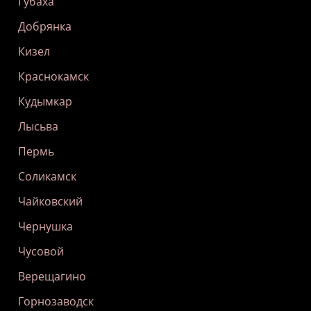
Губаха
Добрянка
Кизел
Краснокамск
Кудымкар
Лысьва
Пермь
Соликамск
Чайковский
Чернушка
Чусовой
Верещагино
Горнозаводск