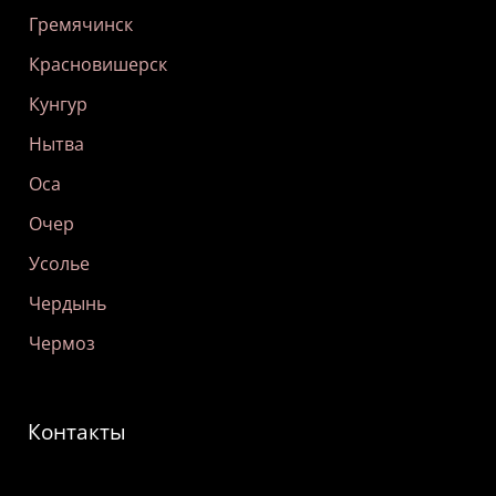
Гремячинск
Красновишерск
Кунгур
Нытва
Оса
Очер
Усолье
Чердынь
Чермоз
Контакты