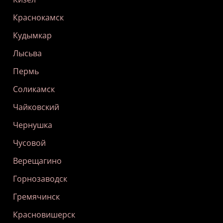
Краснокамск
Кудымкар
Лысьва
Пермь
Соликамск
Чайковский
Чернушка
Чусовой
Верещагино
Горнозаводск
Гремячинск
Красновишерск