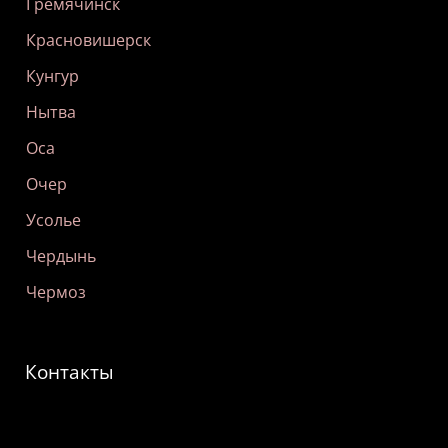
Гремячинск
Красновишерск
Кунгур
Нытва
Оса
Очер
Усолье
Чердынь
Чермоз
Контакты