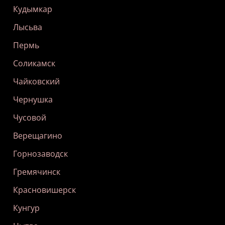
Кудымкар
Лысьва
Пермь
Соликамск
Чайковский
Чернушка
Чусовой
Верещагино
Горнозаводск
Гремячинск
Красновишерск
Кунгур