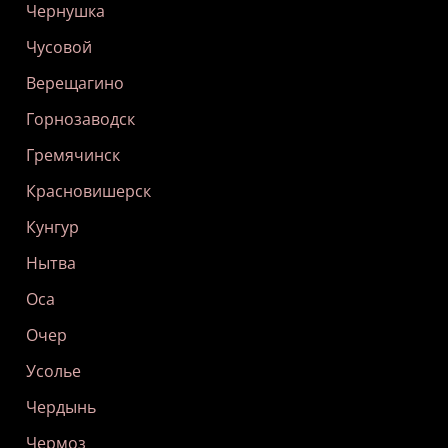
Чернушка
Чусовой
Верещагино
Горнозаводск
Гремячинск
Красновишерск
Кунгур
Нытва
Оса
Очер
Усолье
Чердынь
Чермоз