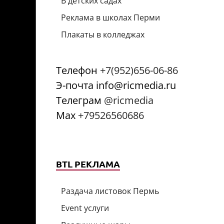
В детских садах
Реклама в школах Перми
Плакаты в колледжах
Телефон
+7(952)656-06-86
Э-почта info@ricmedia.ru
Телеграм
@ricmedia
Мах
+79526560686
BTL РЕКЛАМА
Раздача листовок Пермь
Event услуги