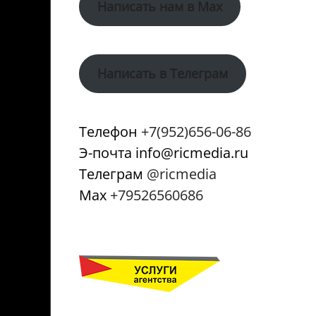
Написать нам в Max
Написать в Телеграм
Телефон
+7(952)656-06-86
Э-почта info@ricmedia.ru
Телеграм
@ricmedia
Мах
+79526560686