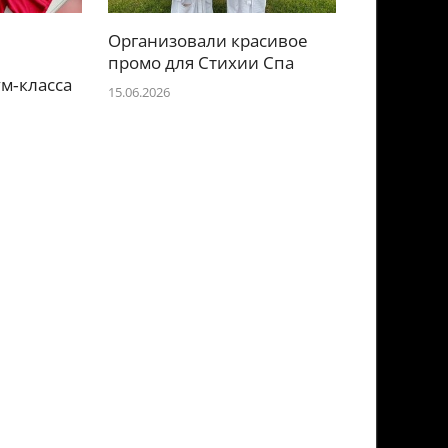
Организовали красивое
е
промо для Стихии Спа
м‑класса
15.06.2026