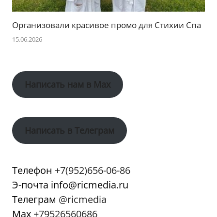
Организовали красивое промо для Стихии Спа
15.06.2026
Написать нам в Max
Написать в Телеграм
Телефон
+7(952)656-06-86
Э-почта info@ricmedia.ru
Телеграм
@ricmedia
Мах
+79526560686