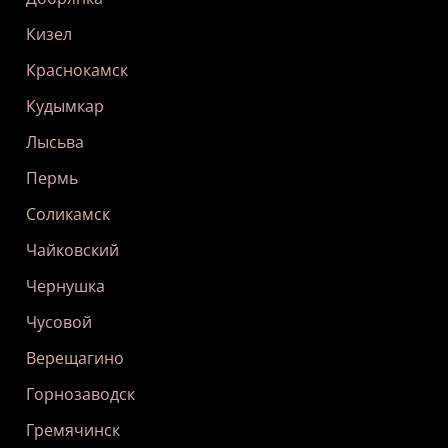
Кизел
Краснокамск
Кудымкар
Лысьва
Пермь
Соликамск
Чайковский
Чернушка
Чусовой
Верещагино
Горнозаводск
Гремячинск