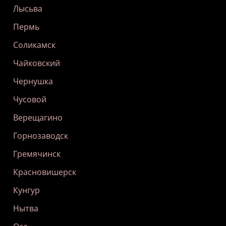
Лысьва
Пермь
Соликамск
Чайковский
Чернушка
Чусовой
Верещагино
Горнозаводск
Гремячинск
Красновишерск
Кунгур
Нытва