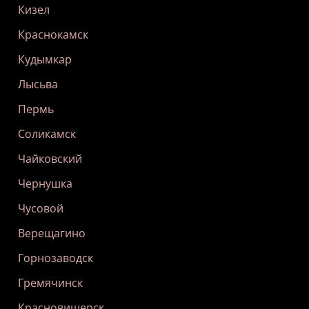
Кизел
Краснокамск
Кудымкар
Лысьва
Пермь
Соликамск
Чайковский
Чернушка
Чусовой
Верещагино
Горнозаводск
Гремячинск
Красновишерск