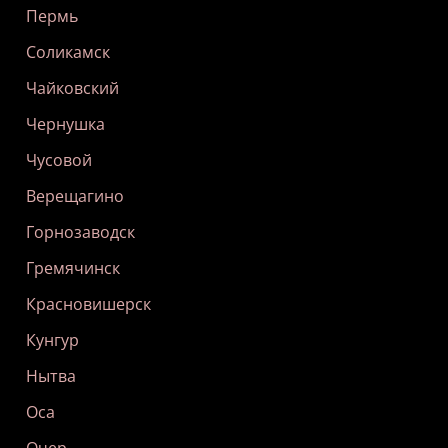
Пермь
Соликамск
Чайковский
Чернушка
Чусовой
Верещагино
Горнозаводск
Гремячинск
Красновишерск
Кунгур
Нытва
Оса