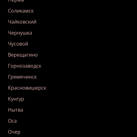
Соликамск
Чайковский
Чернушка
Чусовой
Верещагино
Горнозаводск
Гремячинск
Красновишерск
Кунгур
Нытва
Оса
Очер