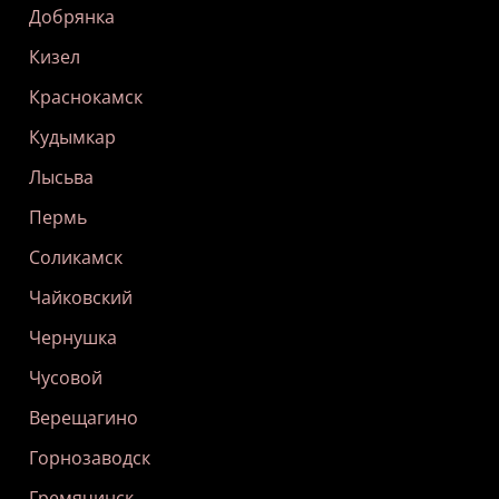
Добрянка
Кизел
Краснокамск
Кудымкар
Лысьва
Пермь
Соликамск
Чайковский
Чернушка
Чусовой
Верещагино
Горнозаводск
Гремячинск