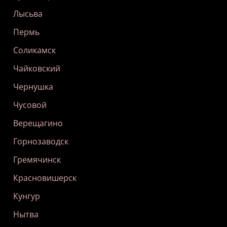
Лысьва
Пермь
Соликамск
Чайковский
Чернушка
Чусовой
Верещагино
Горнозаводск
Гремячинск
Красновишерск
Кунгур
Нытва