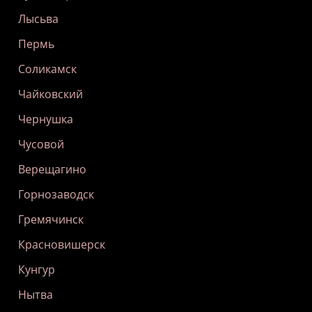
Лысьва
Пермь
Соликамск
Чайковский
Чернушка
Чусовой
Верещагино
Горнозаводск
Гремячинск
Красновишерск
Кунгур
Нытва