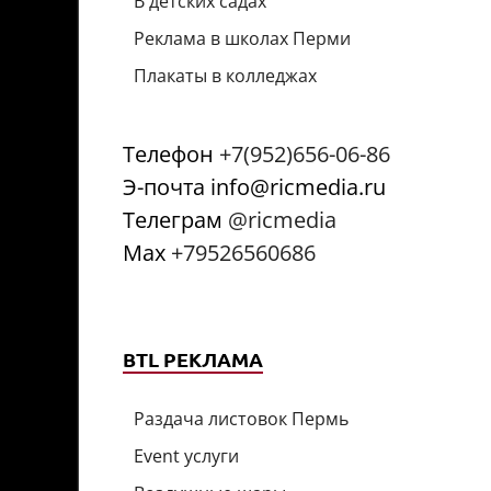
В детских садах
Реклама в школах Перми
Плакаты в колледжах
Телефон
+7(952)656-06-86
Э-почта info@ricmedia.ru
Телеграм
@ricmedia
Мах
+79526560686
BTL РЕКЛАМА
Раздача листовок Пермь
Event услуги