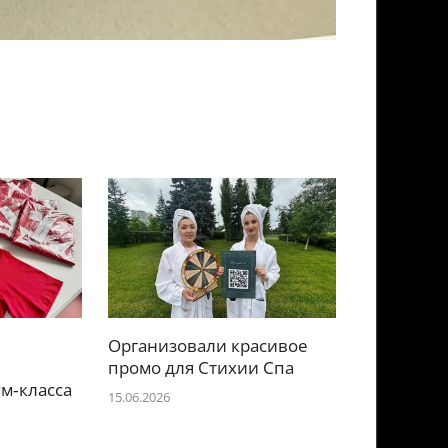
Организовали красивое
е
промо для Стихии Спа
м‑класса
15.06.2026