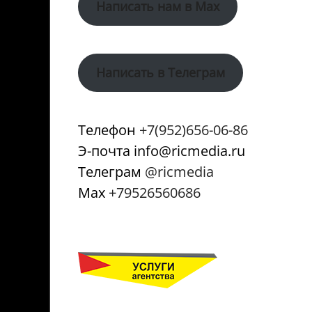
Написать нам в Max
Написать в Телеграм
Телефон
+7(952)656-06-86
Э-почта info@ricmedia.ru
Телеграм
@ricmedia
Мах
+79526560686