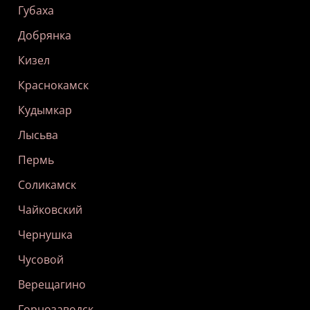
Губаха
Добрянка
Кизел
Краснокамск
Кудымкар
Лысьва
Пермь
Соликамск
Чайковский
Чернушка
Чусовой
Верещагино
Горнозаводск