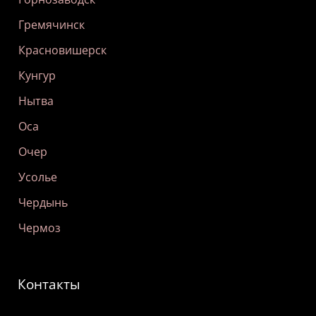
Гремячинск
Красновишерск
Кунгур
Нытва
Оса
Очер
Усолье
Чердынь
Чермоз
Контакты