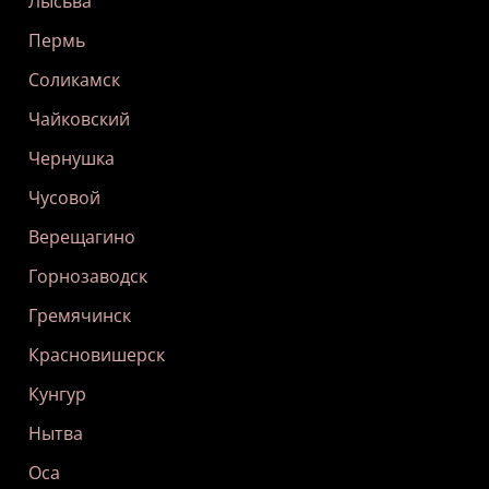
Лысьва
Пермь
Соликамск
Чайковский
Чернушка
Чусовой
Верещагино
Горнозаводск
Гремячинск
Красновишерск
Кунгур
Нытва
Оса