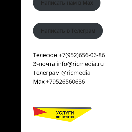
Написать нам в Max
Написать в Телеграм
Телефон
+7(952)656-06-86
Э-почта info@ricmedia.ru
Телеграм
@ricmedia
Мах
+79526560686