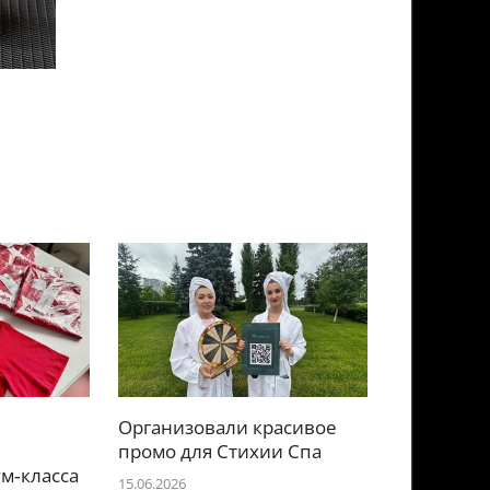
Организовали красивое
е
промо для Стихии Спа
м‑класса
15.06.2026