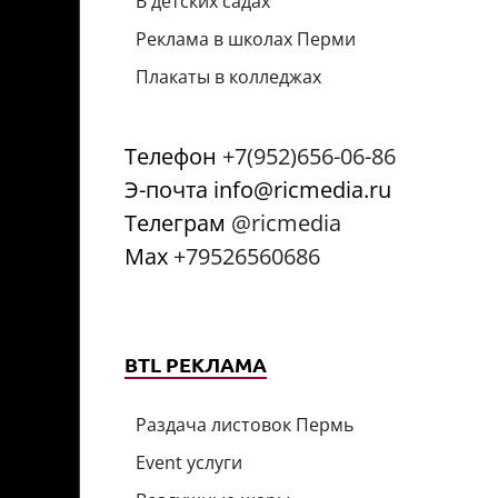
В детских садах
Реклама в школах Перми
Плакаты в колледжах
Телефон
+7(952)656-06-86
Э-почта info@ricmedia.ru
Телеграм
@ricmedia
Мах
+79526560686
BTL РЕКЛАМА
Раздача листовок Пермь
Event услуги