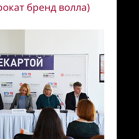
рокат бренд волла)