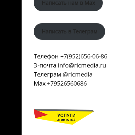
Написать нам в Max
Написать в Телеграм
Телефон
+7(952)656-06-86
Э-почта info@ricmedia.ru
Телеграм
@ricmedia
Мах
+79526560686