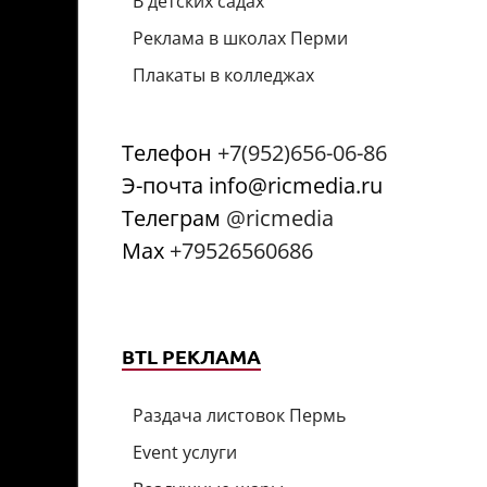
В детских садах
Реклама в школах Перми
Плакаты в колледжах
Телефон
+7(952)656-06-86
Э-почта info@ricmedia.ru
Телеграм
@ricmedia
Мах
+79526560686
BTL РЕКЛАМА
Раздача листовок Пермь
Event услуги