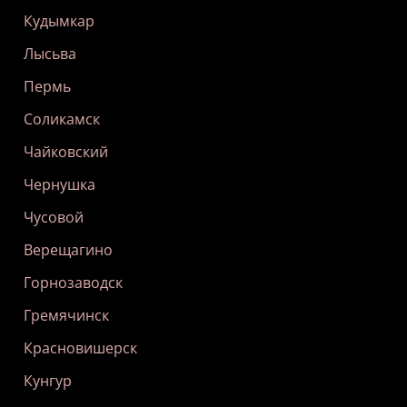
Кудымкар
Лысьва
Пермь
Соликамск
Чайковский
Чернушка
Чусовой
Верещагино
Горнозаводск
Гремячинск
Красновишерск
Кунгур