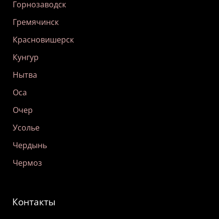
Горнозаводск
Гремячинск
Красновишерск
Кунгур
Нытва
Оса
Очер
Усолье
Чердынь
Чермоз
Контакты