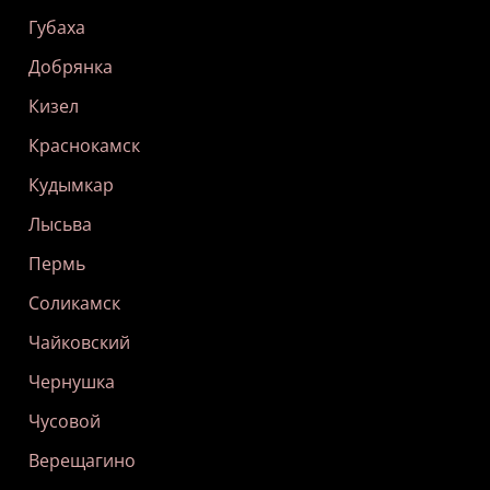
Губаха
Добрянка
Кизел
Краснокамск
Кудымкар
Лысьва
Пермь
Соликамск
Чайковский
Чернушка
Чусовой
Верещагино