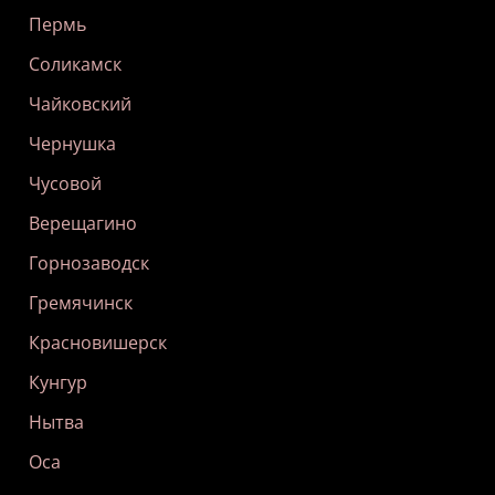
Пермь
Соликамск
Чайковский
Чернушка
Чусовой
Верещагино
Горнозаводск
Гремячинск
Красновишерск
Кунгур
Нытва
Оса