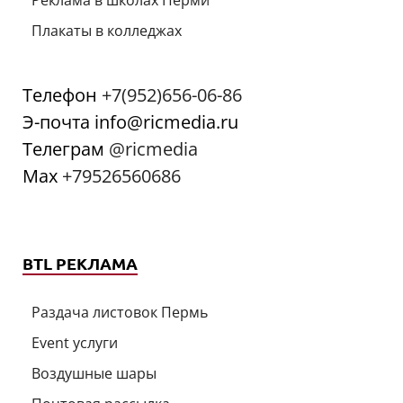
Реклама в школах Перми
Плакаты в колледжах
Телефон
+7(952)656-06-86
Э-почта info@ricmedia.ru
Телеграм
@ricmedia
Мах
+79526560686
BTL РЕКЛАМА
Раздача листовок Пермь
Event услуги
Воздушные шары