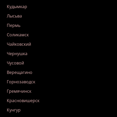
Кудымкар
Лысьва
Пермь
Соликамск
Чайковский
Чернушка
Чусовой
Верещагино
Горнозаводск
Гремячинск
Красновишерск
Кунгур