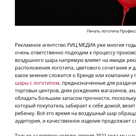
Печать логотипа Профес
Рекламное агентство РИЦ МЕДИА уже многие год
очень ответственно подходим к процессу производ
воздушного шара напрямую влияет на имидж рек
расположения логотипа, цветового сочетания и 
какое мнение сложится о бренде или компании у
шары с логотипом
, предназначенные для раздач
торговых центров, днях рождениях магазинов, ак
обладать большим запасом прочности, поскольку
который покупатель забирает к себе домой, везет
ребенку. Всё это время на воздушный шар обращ
аудитория, и качественное изделие продолжает 
Только за первую неделю апреля 2021 года мы на