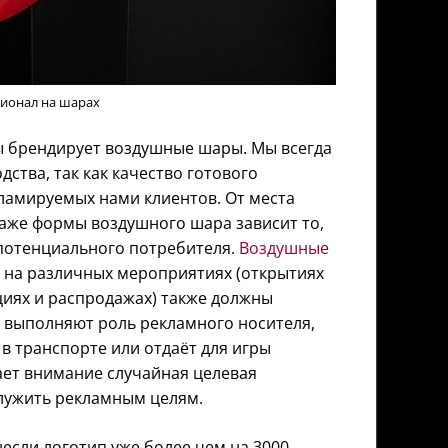
сионал на шарах
ы брендирует воздушные шары. Мы всегда
ства, так как качество готового
ламируемых нами клиентов. От места
даже формы воздушного шара зависит то,
 потенциального потребителя.
Воздушные
и на различных мероприятиях (открытиях
циях и распродажах) также должны
 выполняют роль рекламного носителя,
 в транспорте или отдаёт для игры
ает внимание случайная целевая
служить рекламным целям.
несли логотип уже более чем на 3000