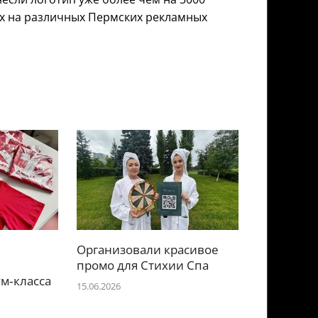
их на различных Пермских рекламных
Организовали красивое
е
промо для Стихии Спа
м‑класса
15.06.2026