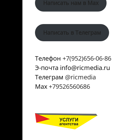
Написать нам в Max
Написать в Телеграм
Телефон
+7(952)656-06-86
Э-почта info@ricmedia.ru
Телеграм
@ricmedia
Мах
+79526560686