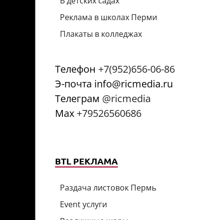
В детских садах
Реклама в школах Перми
Плакаты в колледжах
Телефон
+7(952)656-06-86
Э-почта info@ricmedia.ru
Телеграм
@ricmedia
Мах
+79526560686
BTL РЕКЛАМА
Раздача листовок Пермь
Event услуги