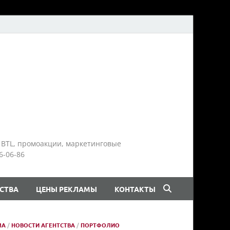
 BTL, промоакции, маркетинговые
6-06-86
СТВА
ЦЕНЫ РЕКЛАМЫ
КОНТАКТЫ
МА
/
НОВОСТИ АГЕНТСТВА
/
ПОРТФОЛИО