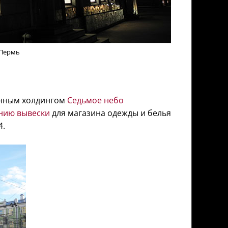
 Пермь
енным холдингом
Седьмое небо
нию вывески
для магазина одежды и белья
4.