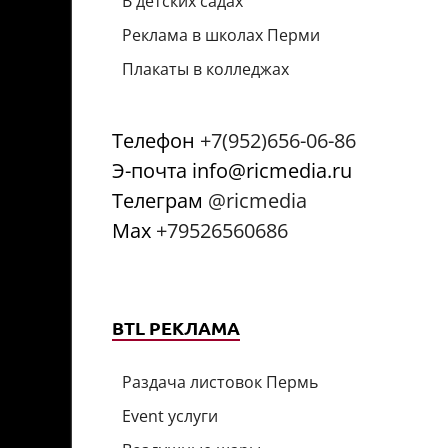
В детских садах
Реклама в школах Перми
Плакаты в колледжах
Телефон
+7(952)656-06-86
Э-почта info@ricmedia.ru
Телеграм
@ricmedia
Мах
+79526560686
BTL РЕКЛАМА
Раздача листовок Пермь
Event услуги