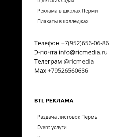
В детских садах
Реклама в школах Перми
Плакаты в колледжах
Телефон
+7(952)656-06-86
Э-почта info@ricmedia.ru
Телеграм
@ricmedia
Мах
+79526560686
BTL РЕКЛАМА
Раздача листовок Пермь
Event услуги