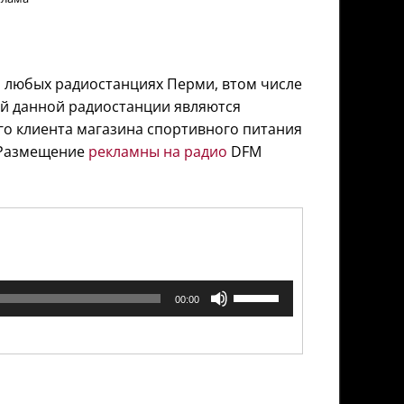
 любых радиостанциях Перми, втом числе
ией данной радиостанции являются
его клиента магазина спортивного питания
 Размещение
рекламны на радио
DFM
Используйте
00:00
клавиши
вверх/
вниз,
чтобы
увеличить
или