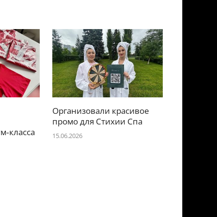
уменьшить
громкость.
Организовали красивое
е
промо для Стихии Спа
м‑класса
15.06.2026