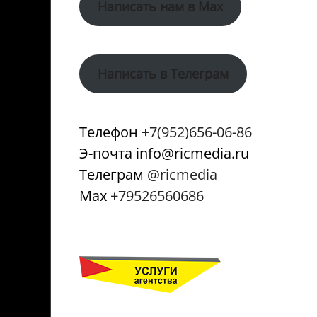
Написать нам в Max
Написать в Телеграм
Телефон
+7(952)656-06-86
Э-почта info@ricmedia.ru
Телеграм
@ricmedia
Мах
+79526560686