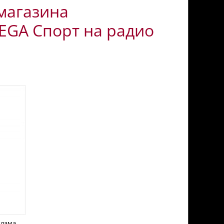
магазина
EGA Спорт на радио
клама