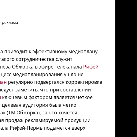
- реклама
а приводит к эффективному медиаплану
акого сотрудничества служит
еза Обжорка в эфире телеканала
Рифей-
процесс медиапланирования ушло не
лан
регулярно подвергался корректировке
едует заметить, что при составлении
и
ключевым фактором является четкое
 целевая аудитория была четко
» (ТМ Обжорка), за что хочется
ивая продаж рекламируемой продукции
нала Рифей-Пермь подымется вверх.