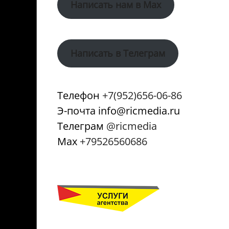
Написать нам в Max
Написать в Телеграм
Телефон
+7(952)656-06-86
Э-почта info@ricmedia.ru
Телеграм
@ricmedia
Мах
+79526560686