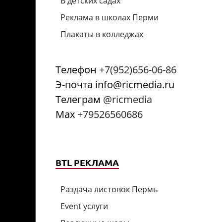
В детских садах
Реклама в школах Перми
Плакаты в колледжах
Телефон
+7(952)656-06-86
Э-почта info@ricmedia.ru
Телеграм
@ricmedia
Мах
+79526560686
BTL РЕКЛАМА
Раздача листовок Пермь
Event услуги