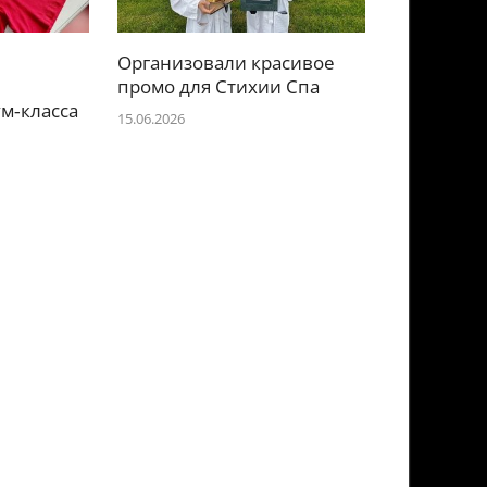
Организовали красивое
е
промо для Стихии Спа
м‑класса
15.06.2026