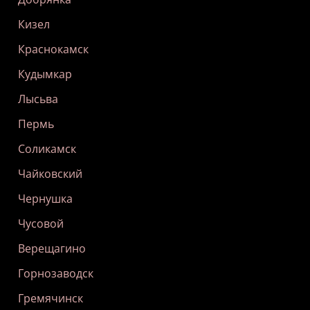
Кизел
Краснокамск
Кудымкар
Лысьва
Пермь
Соликамск
Чайковский
Чернушка
Чусовой
Верещагино
Горнозаводск
Гремячинск