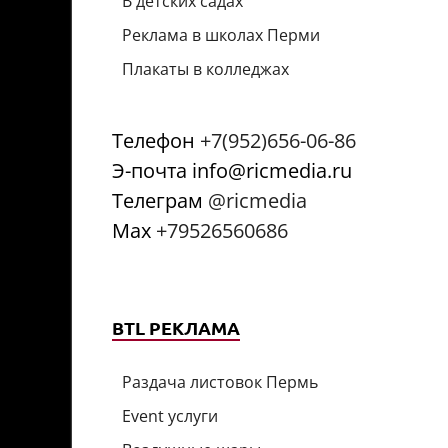
В детских садах
Реклама в школах Перми
Плакаты в колледжах
Телефон
+7(952)656-06-86
Э-почта info@ricmedia.ru
Телеграм
@ricmedia
Мах
+79526560686
BTL РЕКЛАМА
Раздача листовок Пермь
Event услуги