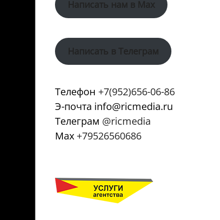
Написать нам в Max
Написать в Телеграм
Телефон
+7(952)656-06-86
Э-почта info@ricmedia.ru
Телеграм
@ricmedia
Мах
+79526560686