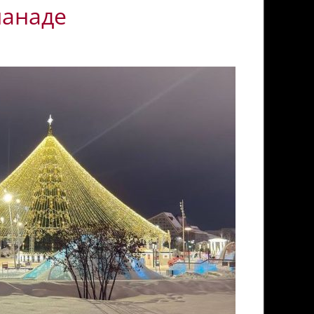
ланаде