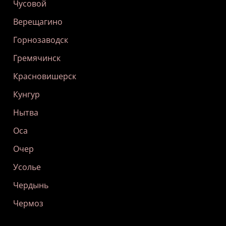
Чусовой
Верещагино
Горнозаводск
Гремячинск
Красновишерск
Кунгур
Нытва
Оса
Очер
Усолье
Чердынь
Чермоз