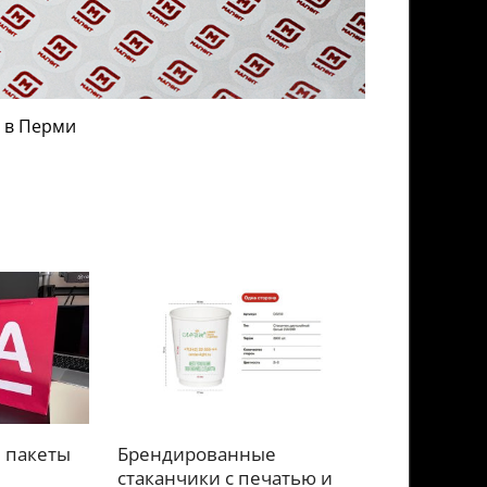
 в Перми
 пакеты
Брендированные
стаканчики с печатью и