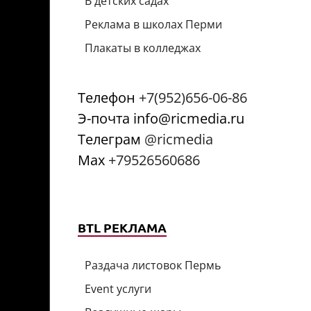
В детских садах
Реклама в школах Перми
Плакаты в колледжах
Телефон
+7(952)656-06-86
Э-почта info@ricmedia.ru
Телеграм
@ricmedia
Мах
+79526560686
BTL РЕКЛАМА
Раздача листовок Пермь
Event услуги