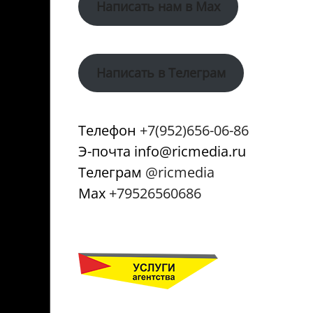
Написать нам в Max
Написать в Телеграм
Телефон
+7(952)656-06-86
Э-почта info@ricmedia.ru
Телеграм
@ricmedia
Мах
+79526560686