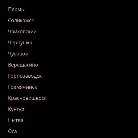
Пермь
Соликамск
Чайковский
Чернушка
Чусовой
Верещагино
Горнозаводск
Гремячинск
Красновишерск
Кунгур
Нытва
Оса