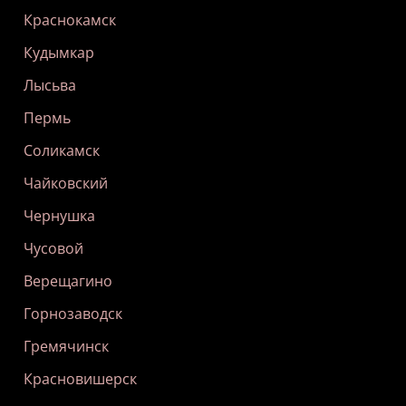
Краснокамск
Кудымкар
Лысьва
Пермь
Соликамск
Чайковский
Чернушка
Чусовой
Верещагино
Горнозаводск
Гремячинск
Красновишерск