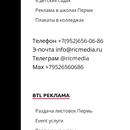
В детских садах
Реклама в школах Перми
Плакаты в колледжах
Телефон
+7(952)656-06-86
Э-почта info@ricmedia.ru
Телеграм
@ricmedia
Мах
+79526560686
BTL РЕКЛАМА
Раздача листовок Пермь
Event услуги