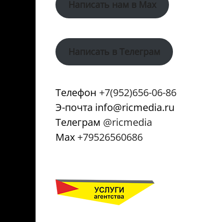
Написать нам в Max
Написать в Телеграм
Телефон
+7(952)656-06-86
Э-почта info@ricmedia.ru
Телеграм
@ricmedia
Мах
+79526560686