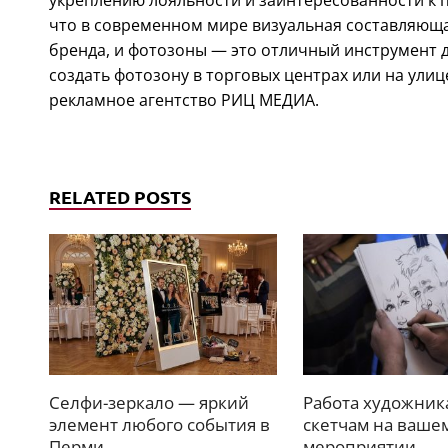
укреплению лояльности и заинтересованности к 
что в современном мире визуальная составляюща
бренда, и фотозоны — это отличный инструмент д
создать фотозону в торговых центрах или на улиц
рекламное агентство РИЦ МЕДИА.
RELATED POSTS
Селфи-зеркало — яркий
Работа художник
элемент любого события в
скетчам на ваше
Перми
мероприятии