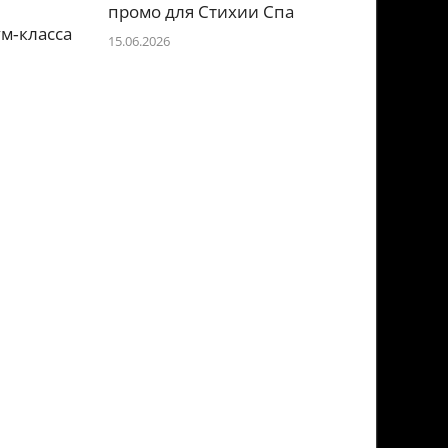
е
промо для Стихии Спа
м‑класса
15.06.2026