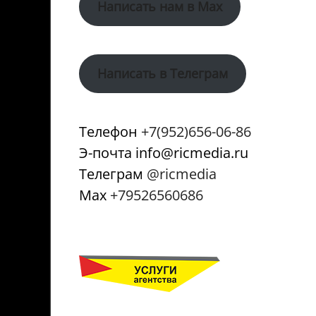
Написать нам в Max
Написать в Телеграм
Телефон
+7(952)656-06-86
Э-почта info@ricmedia.ru
Телеграм
@ricmedia
Мах
+79526560686