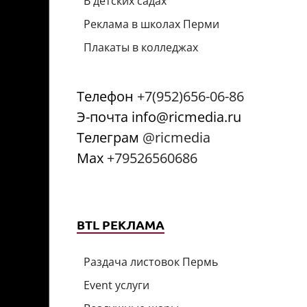
В детских садах
Реклама в школах Перми
Плакаты в колледжах
Телефон
+7(952)656-06-86
Э-почта info@ricmedia.ru
Телеграм
@ricmedia
Мах
+79526560686
BTL РЕКЛАМА
Раздача листовок Пермь
Event услуги