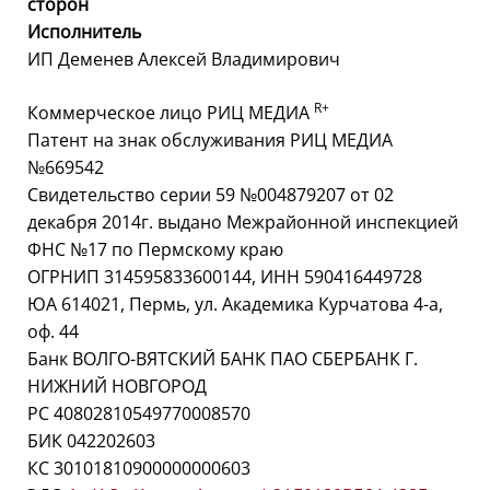
сторон
Исполнитель
ИП Деменев Алексей Владимирович
R
+
Коммерческое лицо РИЦ МЕДИА
Патент на знак обслуживания РИЦ МЕДИА
№669542
Свидетельство серии 59 №004879207 от 02
декабря 2014г. выдано Межрайонной инспекцией
ФНС №17 по Пермскому краю
ОГРНИП 314595833600144, ИНН 590416449728
ЮА 614021, Пермь, ул. Академика Курчатова 4-а,
оф. 44
Банк ВОЛГО-ВЯТСКИЙ БАНК ПАО СБЕРБАНК Г.
НИЖНИЙ НОВГОРОД
РС 40802810549770008570
БИК 042202603
КС 30101810900000000603