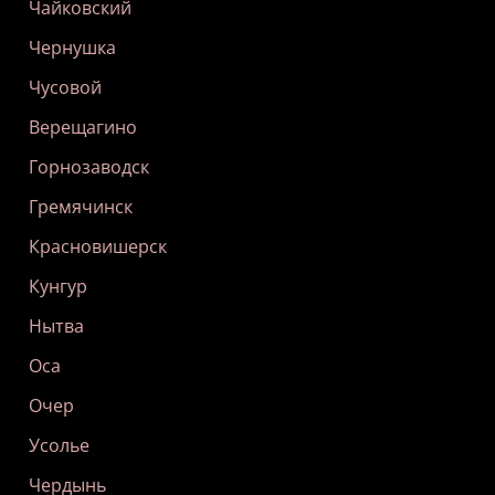
Чайковский
Чернушка
Чусовой
Верещагино
Горнозаводск
Гремячинск
Красновишерск
Кунгур
Нытва
Оса
Очер
Усолье
Чердынь