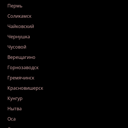
Пермь
Соликамск
Чайковский
Чернушка
Чусовой
Верещагино
Горнозаводск
Гремячинск
Красновишерск
Кунгур
Нытва
Оса