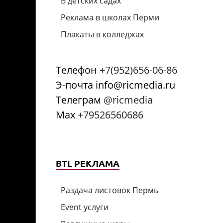
В детских садах
Реклама в школах Перми
Плакаты в колледжах
Телефон
+7(952)656-06-86
Э-почта info@ricmedia.ru
Телеграм
@ricmedia
Мах
+79526560686
BTL РЕКЛАМА
Раздача листовок Пермь
Event услуги