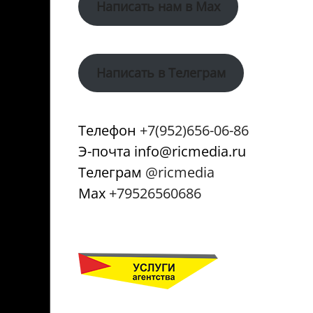
Написать нам в Max
Написать в Телеграм
Телефон
+7(952)656-06-86
Э-почта info@ricmedia.ru
Телеграм
@ricmedia
Мах
+79526560686