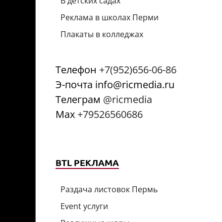
В детских садах
Реклама в школах Перми
Плакаты в колледжах
Телефон
+7(952)656-06-86
Э-почта info@ricmedia.ru
Телеграм
@ricmedia
Мах
+79526560686
BTL РЕКЛАМА
Раздача листовок Пермь
Event услуги