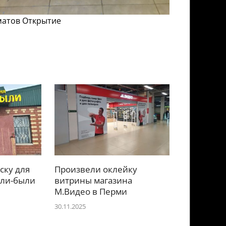
матов Открытие
ску для
Произвели оклейку
или-были
витрины магазина
М.Видео в Перми
30.11.2025