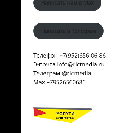
Написать нам в Max
Написать в Телеграм
Телефон
+7(952)656-06-86
Э-почта info@ricmedia.ru
Телеграм
@ricmedia
Мах
+79526560686