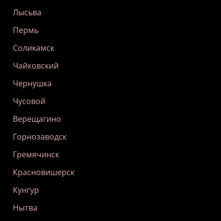
Лысьва
Пермь
Соликамск
Чайковский
Чернушка
Чусовой
Верещагино
Горнозаводск
Гремячинск
Красновишерск
Кунгур
Нытва