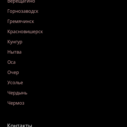
Верещагино
Горнозаводск
Гремячинск
Красновишерск
Кунгур
Нытва
Оса
Очер
Усолье
Чердынь
Чермоз
Контакты