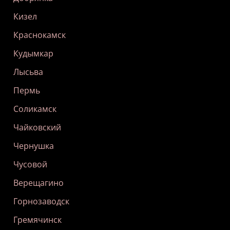
Кизел
Краснокамск
Кудымкар
Лысьва
Пермь
Соликамск
Чайковский
Чернушка
Чусовой
Верещагино
Горнозаводск
Гремячинск