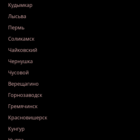
Кудымкар
Лысьва
Пермь
Соликамск
Чайковский
Чернушка
Чусовой
Верещагино
Горнозаводск
Гремячинск
Красновишерск
Кунгур