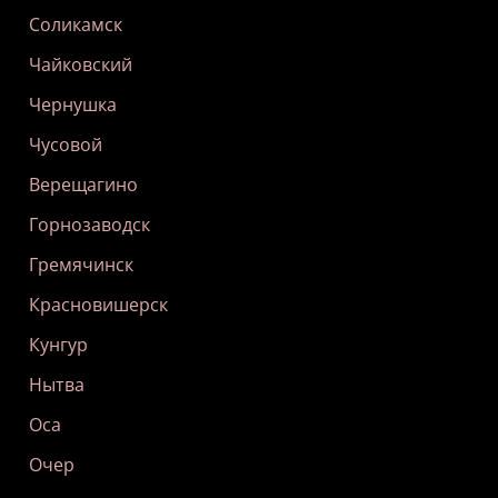
Соликамск
Чайковский
Чернушка
Чусовой
Верещагино
Горнозаводск
Гремячинск
Красновишерск
Кунгур
Нытва
Оса
Очер